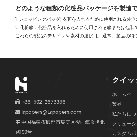
どのような種類の化粧品パッケージを製造
1. ショッピングバッグ: 衣類を入れるために使用される
2. 化粧箱：化粧品を入れるために使用される箱または包
これらの製品のデザインや素材の選択は、通常、製品の特
クイッ
ホームペー
+86-592-2678386

製品
lspapers@Lspapers.com

私たちにつ
中国福建省廈門市集美区後西鎮金陵北

ソリューシ
路199号
カスタムパ