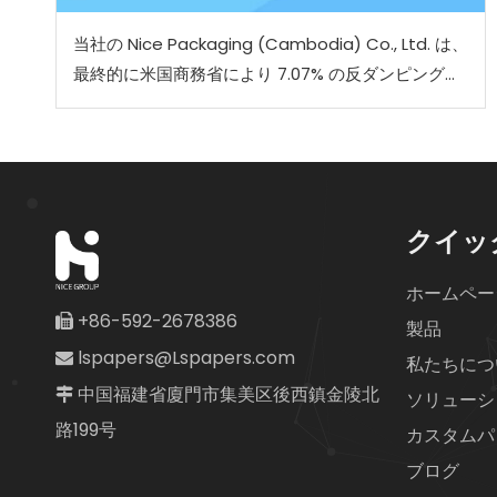
当社の Nice Packaging (Cambodia) Co., Ltd. は、
最終的に米国商務省により 7.07% の反ダンピング関
税を課されると決定されました。
クイッ
ホームペー
+86-592-2678386

製品
lspapers@Lspapers.com

私たちにつ
中国福建省廈門市集美区後西鎮金陵北

ソリューシ
路199号
カスタムパ
ブログ