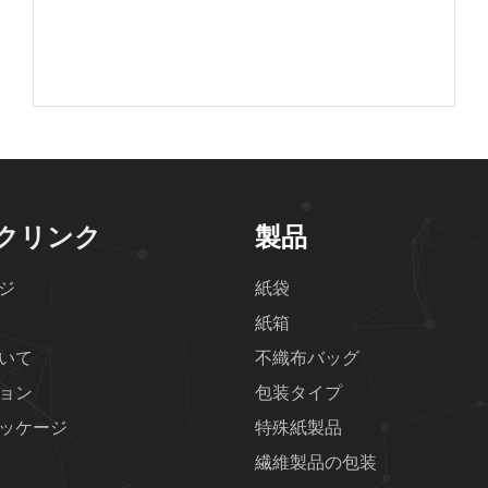
クリンク
製品
ジ
紙袋
紙箱
いて
不織布バッグ
ョン
包装タイプ
ッケージ
特殊紙製品
繊維製品の包装