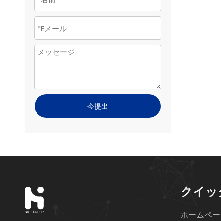
今提出
クイッ
ホームペー